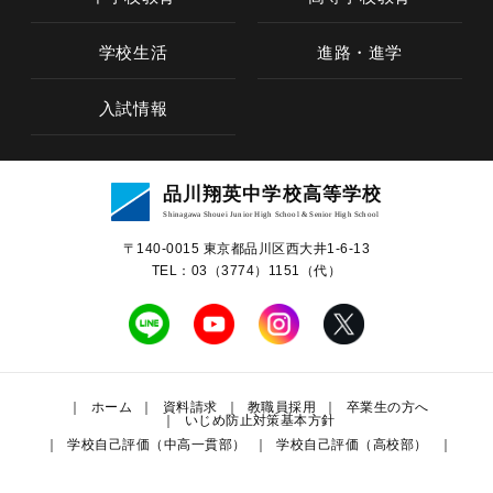
学校生活
進路・進学
入試情報
学校概要
品川翔英中学校高等学校
教育の特色
Shinagawa Shouei Junior High School & Senior High School
〒140-0015 東京都品川区⻄⼤井1-6-13
中学校教育
TEL：03（3774）1151（代）
高等学校教育
学校生活
ホーム
資料請求
教職員採用
卒業生の方へ
いじめ防止対策基本方針
学校自己評価（中高一貫部）
学校自己評価（高校部）
進路・進学