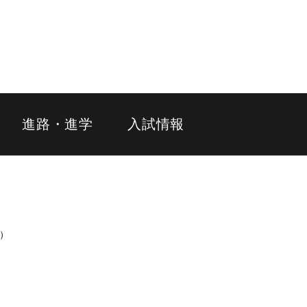
進路・進学
入試情報
代）