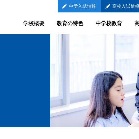
中学
入試情報
高校
入試情
学校概要
教育の特色
中学校教育
教育の特色
中学校教育
学び続ける
LEARNER
自己調整学習
メンター制
国際教育
放課後教育
外部との連携教育