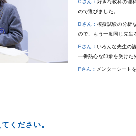
Cさん：
好きな教科の理
ので選びました。
Dさん：
模擬試験の分析
ので、もう一度同じ先生
Eさん：
いろんな先生の
一番熱心な印象を受けた
Fさん：
メンターシート
えてください。