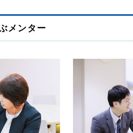
進路・進学
入試情報
2023年大学合格実績
2026年度 中学校説
明会・公開行事
選ぶメンター
2024年大学合格実績
2026年 高等学校学
2025年大学合格実績
校説明会・公開行事
2026年大学合格実績
中学入試情報
進路指導
中学入試過去問題
高校入試情報
高校入試過去問題
学費