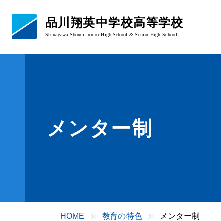
品川翔英中学校高等学校
Shinagawa Shouei Junior High School & Senior High School
学校概要
あいさつ・校章
教育理念
学校概要・沿革
メンター制
アクセス
HOME
教育の特色
メンター制