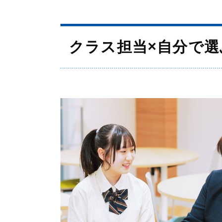
学校生活
年間行事
クラス担当×自分で
生徒の1日
部活動
制服
施設紹介