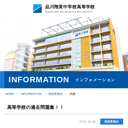
品川翔英中学校高等学校
Shinagawa Shouei Junior High School & Senior High School
INFORMATION
インフォメーション
HOME
INFORMATION
⾼校受験⽣
詳細
高等学校の過去問題集！！
2024.10.08
⾼校受験⽣