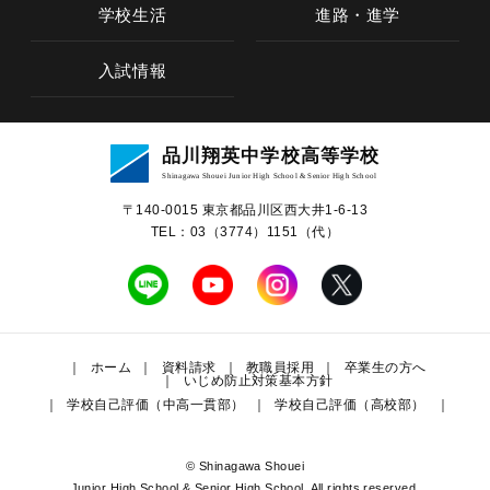
学校生活
進路・進学
入試情報
学校概要
品川翔英中学校高等学校
教育の特色
Shinagawa Shouei Junior High School & Senior High School
〒140-0015 東京都品川区⻄⼤井1-6-13
中学校教育
TEL：03（3774）1151（代）
高等学校教育
学校生活
ホーム
資料請求
教職員採用
卒業生の方へ
いじめ防止対策基本方針
学校自己評価（中高一貫部）
学校自己評価（高校部）
進路・進学
入試情報
© Shinagawa Shouei
Junior High School & Senior High School. All rights reserved.