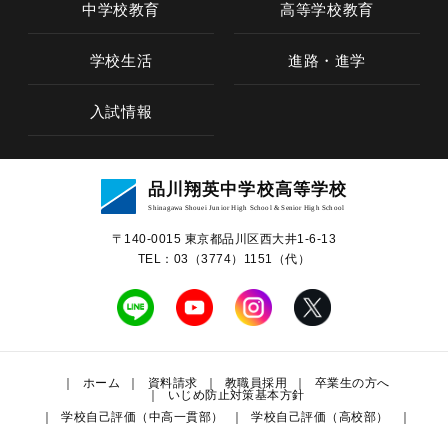
中学校教育
高等学校教育
学校生活
進路・進学
入試情報
学校概要
品川翔英中学校高等学校
教育の特色
Shinagawa Shouei Junior High School & Senior High School
〒140-0015 東京都品川区⻄⼤井1-6-13
中学校教育
TEL：03（3774）1151（代）
高等学校教育
学校生活
ホーム
資料請求
教職員採用
卒業生の方へ
いじめ防止対策基本方針
学校自己評価（中高一貫部）
学校自己評価（高校部）
進路・進学