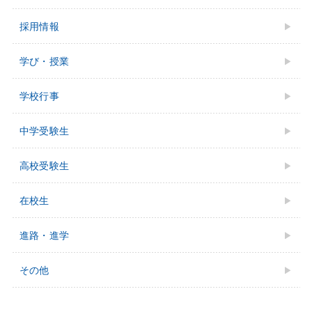
採用情報
学び・授業
学校行事
中学受験⽣
⾼校受験⽣
在校生
進路・進学
その他