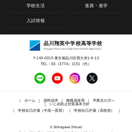
学校生活
進路・進学
入試情報
学校概要
品川翔英中学校高等学校
教育の特色
Shinagawa Shouei Junior High School & Senior High School
〒140-0015 東京都品川区⻄⼤井1-6-13
中学校教育
TEL：03（3774）1151（代）
高等学校教育
学校生活
ホーム
資料請求
教職員採用
卒業生の方へ
いじめ防止対策基本方針
学校自己評価（中高一貫部）
学校自己評価（高校部）
進路・進学
入試情報
© Shinagawa Shouei