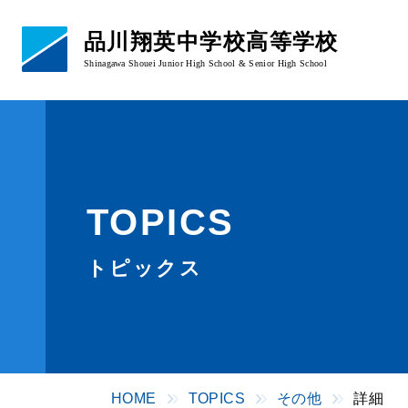
品川翔英中学校高等学校
Shinagawa Shouei Junior High School & Senior High School
学校概要
あいさつ・校章
教育理念
TOPICS
学校概要・沿革
アクセス
トピックス
HOME
TOPICS
その他
詳細