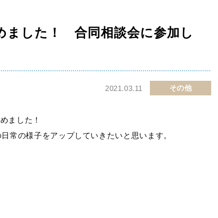
進路・進学
入試情報
2023年大学合格実績
2026年度 中学校説
を始めました！ 合同相談会に参加し
明会・公開行事
2024年大学合格実績
2026年 高等学校学
2025年大学合格実績
校説明会・公開行事
2026年大学合格実績
中学入試情報
その他
2021.03.11
進路指導
中学入試過去問題
を始めました！
高校入試情報
の日常の様子をアップしていきたいと思います。
高校入試過去問題
学費