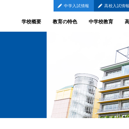
中学
入試情報
高校
入試情
学校概要
教育の特色
中学校教育
教育の特色
中学校教育
学び続ける
LEARNER
自己調整学習
メンター制
国際教育
放課後教育
外部との連携教育