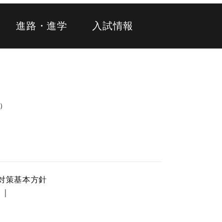
進路・進学
入試情報
代）
対策基本方針