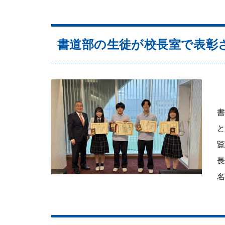
学校生活
年間行事
書道部の生徒が校長室で表彰
生徒の1日
部活動
制服
施設紹介
長
名.