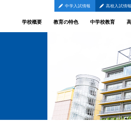
中学
入試情報
高校
入試情
学校概要
教育の特色
中学校教育
教育の特色
中学校教育
学び続ける
LEARNER
自己調整学習
メンター制
国際教育
放課後教育
外部との連携教育