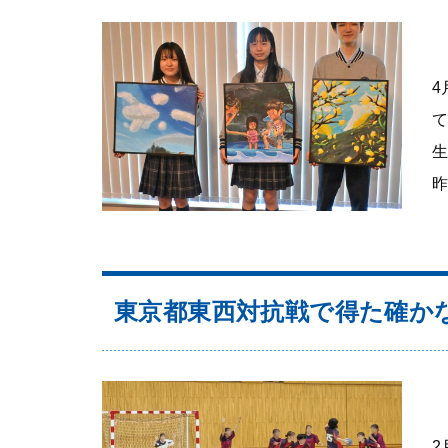
4
て
生
昨
東京都東西対抗戦で得た確かな
2