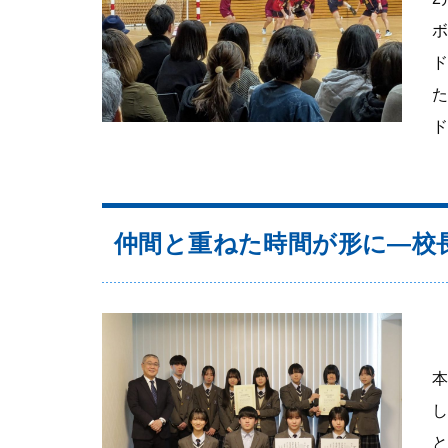
た
ド.
仲間と重ねた時間が形に―校