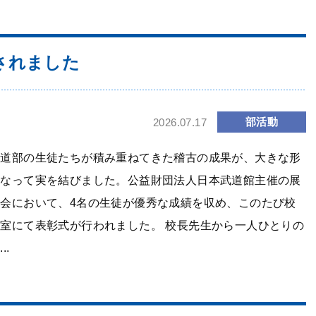
進路・進学
入試情報
2023年大学合格実績
2026年度 中学校説
明会・公開行事
されました
2024年大学合格実績
2026年 高等学校学
2025年大学合格実績
校説明会・公開行事
2026年大学合格実績
部活動
2026.07.17
中学入試情報
進路指導
中学入試過去問題
書道部の生徒たちが積み重ねてきた稽古の成果が、大きな形
高校入試情報
となって実を結びました。公益財団法人日本武道館主催の展
高校入試過去問題
覧会において、4名の生徒が優秀な成績を収め、このたび校
室にて表彰式が行われました。 校長先生から一人ひとりの
学費
..