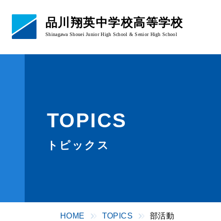
品川翔英中学校高等学校
Shinagawa Shouei Junior High School & Senior High School
学校概要
あいさつ・校章
教育理念
TOPICS
学校概要・沿革
アクセス
トピックス
HOME
TOPICS
部活動