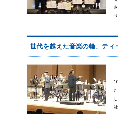
り
世代を越えた音楽の輪、ティ
1
た
し
社