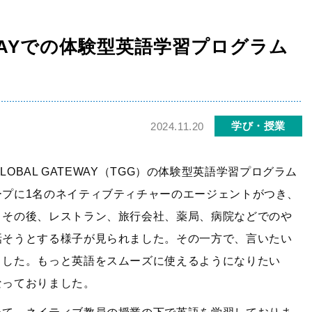
進路・進学
入試情報
2023年大学合格実績
2026年度 中学校説
TEWAYでの体験型英語学習プログラム
明会・公開行事
2024年大学合格実績
2026年 高等学校学
2025年大学合格実績
校説明会・公開行事
2026年大学合格実績
中学入試情報
学び・授業
2024.11.20
進路指導
中学入試過去問題
 GLOBAL GATEWAY（TGG）の体験型英語学習プログラム
高校入試情報
プに1名のネイティブティチャーのエージェントがつき、
高校入試過去問題
。その後、レストラン、旅行会社、薬局、病院などでのや
学費
話そうとする様子が見られました。その一方で、言いたい
ました。もっと英語をスムーズに使えるようになりたい
なっておりました。