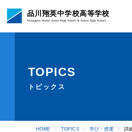
品川翔英中学校高等学校
Shinagawa Shouei Junior High School & Senior High School
学校概要
あいさつ・校章
教育理念
TOPICS
学校概要・沿革
アクセス
トピックス
HOME
TOPICS
学び・授業
詳