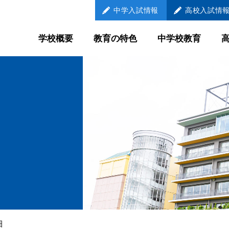
中学
入試情報
高校
入試情
学校概要
教育の特色
中学校教育
教育の特色
中学校教育
学び続ける
LEARNER
自己調整学習
メンター制
国際教育
放課後教育
外部との連携教育
細