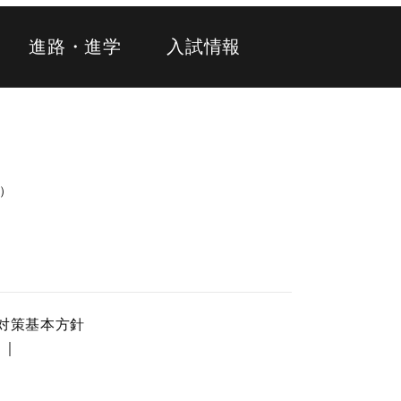
進路・進学
入試情報
代）
対策基本方針