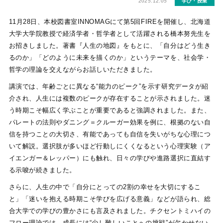
2025.12.05
学び・授業
11月28日、本校図書室INNOMAGにて第5回FIREを開催し、北海道
大学大学院教授で経済学者・哲学者として活躍される橋本努先生を
お招きしました。著書『人生の地図』をもとに、「自分はどう生き
るのか」「どのように未来を描くのか」というテーマを、社会学・
哲学の理論を交えながらお話しいただきました。
講演では、年齢ごとに異なる“能力のピーク”を示す研究データが紹
介され、人生には複数のピークが存在することが示されました。迷
う時期こそ幅広く学ぶことが重要であると強調されました。また、
パレートの法則やダニング＝クルーガー効果を例に、根拠のない自
信を持つことの大切さ、有能であっても自信を失いがちな心理につ
いて解説。選択肢が多いほど行動しにくくなるという心理実験（ア
イエンガー＆レッパー）にも触れ、日々の学びや進路選択に直結す
る示唆が続きました。
さらに、人生の中で「自分にとっての2割の幸せを大切にするこ
と」「迷いを抱える時期こそ学びを広げる意義」などが語られ、総
合大学での学びの豊かさにも言及されました。チクセントミハイの
フロー理論では、成長には“少し難しいことへの挑戦”が欠かせない