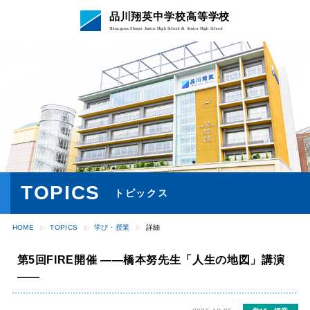
品川翔英中学校高等学校
Shinagawa Shouei Junior High School & Senior High School
TOPICS
トピックス
HOME
TOPICS
学び・授業
詳細
第5回FIRE開催 ――橋本努先生「人生の地図」講演
――