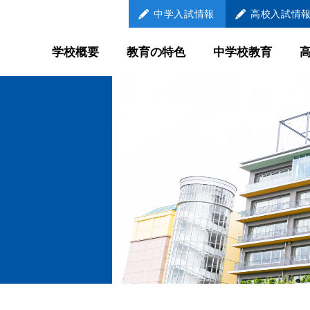
中学
入試情報
高校
入試情
学校概要
教育の特色
中学校教育
教育の特色
中学校教育
学び続ける
LEARNER
自己調整学習
メンター制
国際教育
放課後教育
外部との連携教育