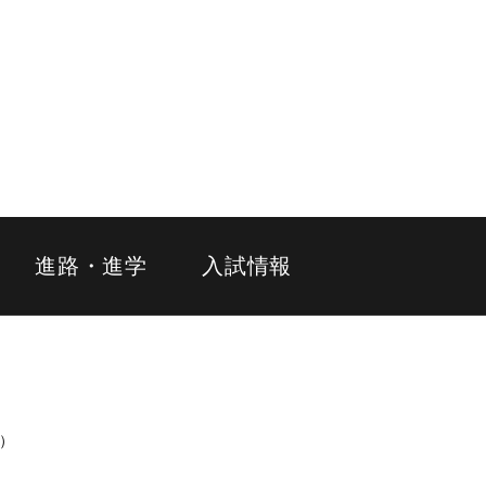
進路・進学
入試情報
代）