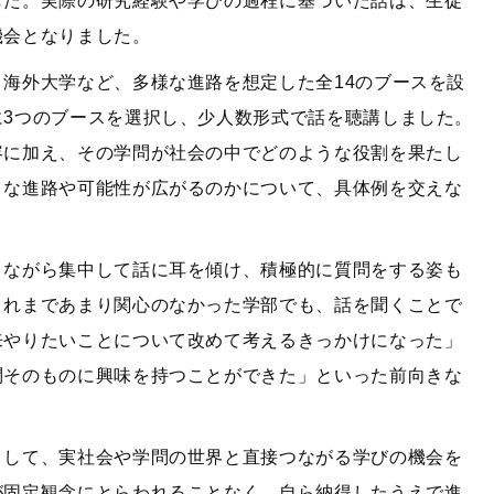
した。実際の研究経験や学びの過程に基づいた話は、生徒
機会となりました。
海外大学など、多様な進路を想定した全14のブースを設
に3つのブースを選択し、少人数形式で話を聴講しました。
容に加え、その学問が社会の中でどのような役割を果たし
うな進路や可能性が広がるのかについて、具体例を交えな
りながら集中して話に耳を傾け、積極的に質問をする姿も
これまであまり関心のなかった学部でも、話を聞くことで
来やりたいことについて改めて考えるきっかけになった」
問そのものに興味を持つことができた」といった前向きな
として、実社会や学問の世界と直接つながる学びの機会を
が固定観念にとらわれることなく、自ら納得したうえで進