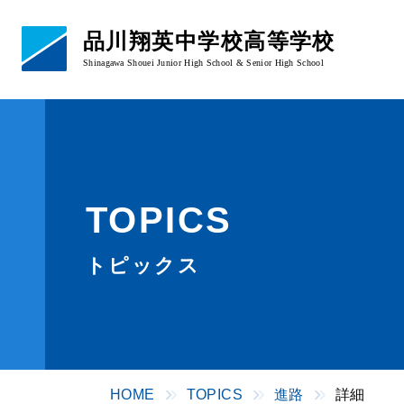
品川翔英中学校高等学校
Shinagawa Shouei Junior High School & Senior High School
学校概要
あいさつ・校章
教育理念
TOPICS
学校概要・沿革
アクセス
トピックス
HOME
TOPICS
進路
詳細