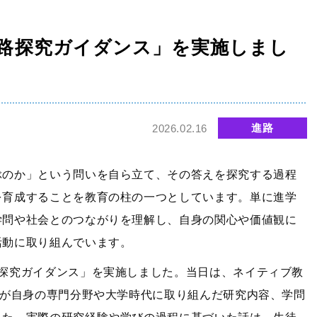
進路・進学
入試情報
2023年大学合格実績
2026年度 中学校説
路探究ガイダンス」を実施しまし
明会・公開行事
2024年大学合格実績
2026年 高等学校学
2025年大学合格実績
校説明会・公開行事
2026年大学合格実績
中学入試情報
進路
2026.02.16
進路指導
中学入試過去問題
ぶのか」という問いを自ら立て、その答えを探究する過程
高校入試情報
を育成することを教育の柱の一つとしています。単に進学
高校入試過去問題
学問や社会とのつながりを理解し、自身の関心や価値観に
学費
活動に取り組んでいます。
路探究ガイダンス」を実施しました。当日は、ネイティブ教
れが自身の専門分野や大学時代に取り組んだ研究内容、学問