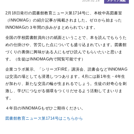
2026.02.18
メディア掲載
2月18日発行の図書館教育ニュース第1714号に、本校
中高図書室
（INNOMAG）の紹介記事が掲載されました。ゼロから始まった
INNOMAGの３年間の歩みがまとめられています。
全国の学校図書館員向けの紙面ということで、本を読んでもらうた
めの仕掛けや、苦労した点についても盛り込まれています。図書館
づくりの裏側に興味がある人にもぜひ読んでもらいたいと思いま
す。（生徒はINNOMAG内で閲覧可能です）
企業コラボ展示、「シリーズFIRE」講演会、読書会など
INNOMAG
は交流の場としても浸透しつつあります。4月には新1年生・4年生
が加わり、新たな交流の輪が生まれるでしょう。生徒の好奇心を刺
激し、学びにつながる循環をつくりだせるよう活動してまいりま
す。
４年目のINNOMAGもぜひご期待ください。
図書館教育ニュース第1714号はこちらから