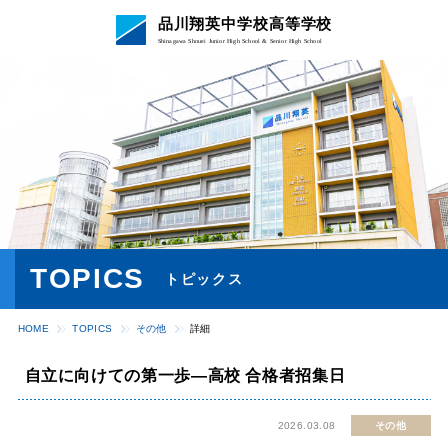
品川翔英中学校高等学校
Shinagawa Shouei Junior High School & Senior High School
TOPICS
トピックス
HOME
TOPICS
その他
詳細
自立に向けての第一歩―高校 合格者招集日
2026.03.08
その他