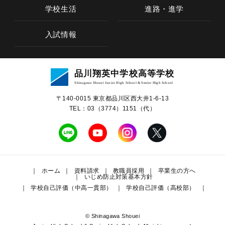
学校生活
進路・進学
入試情報
学校概要
品川翔英中学校高等学校
教育の特色
Shinagawa Shouei Junior High School & Senior High School
〒140-0015 東京都品川区⻄⼤井1-6-13
中学校教育
TEL：03（3774）1151（代）
高等学校教育
学校生活
ホーム
資料請求
教職員採用
卒業生の方へ
いじめ防止対策基本方針
学校自己評価（中高一貫部）
学校自己評価（高校部）
進路・進学
入試情報
© Shinagawa Shouei