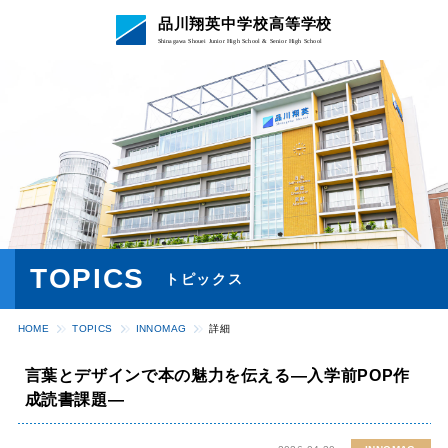
品川翔英中学校高等学校
Shinagawa Shouei Junior High School & Senior High School
TOPICS
トピックス
HOME
TOPICS
INNOMAG
詳細
言葉とデザインで本の魅力を伝える―入学前POP作
成読書課題―